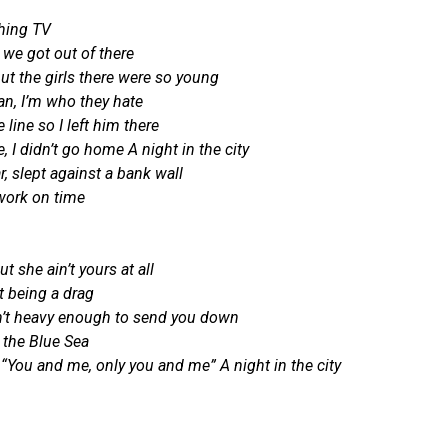
ching TV
o we got out of there
but the girls there were so young
n, I’m who they hate
 line so I left him there
me, I didn’t go home
A night in the city
r, slept against a bank wall
 work on time
 she ain’t yours at all
t being a drag
in’t heavy enough to send you down
 the Blue Sea
, “You and me, only you and me”
A night in the city