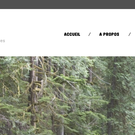
CATÉGORIES
ACCUEIL
A PROPOS
res
Street Life
(60)
Sugar in your bowl
(432)
Toys in the Attic
(11)
ÉTIQUETTES
AFRICA
AFROBEAT
AMERI
BRAZIL
BRITPOP
BRIT RO
CLASSIQUE
CONTEMPORAIN