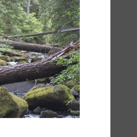
FUNK SOUL
GOSPEL
P
HIP POP
INDIE
HEURE DU BILAN
METAL
NU SOUL
PEOPLE
PLAYLIST
RAP
RATTRAPAGE
ROCK
ND BLUES
SERIES
SOCIÉTÉ
SOUNDTRACK OF MY LIFE