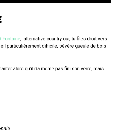
E
 Fontaine
, alternative country oui, tu files droit vers
il particulièrement difficile, sévère gueule de bois
hanter alors qu’il n’a même pas fini son verre, mais
onnie