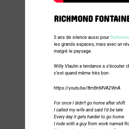
RICHMOND FONTAIN
5 ans de silence aussi pour
Richmond
les grands espaces, mais avec un réve
malgré le paysage.
Willy Vlautin a tendance a s’écouter c
c’est quand même très bon :
https://youtu.be/8mBnMVA2WnA
For once I didn’t go home after shift
I called my wife and said I’d be late
Every day it gets harder to go home
I rode with a guy from work named R