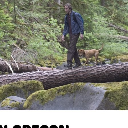
ELECTRONICA
FOLK
FUNK
GRAND NORD
HIFI
HIP HO
INSTRUMENTAL
JAZZ
L'
MINIMALISME
NEW-WAVE
POP
POP ROCK
PUB ROCK
ROCK CALIFORNIEN
RYTHMN A
SONG OF THE WEEK
SOUL