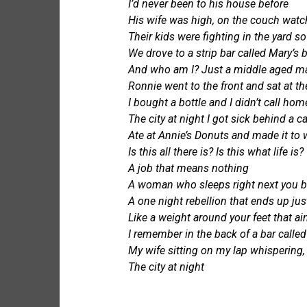
I’d never been to his house before
His wife was high, on the couch wat
Their kids were fighting in the yard s
We drove to a strip bar called Mary’s 
And who am I? Just a middle aged ma
Ronnie went to the front and sat at the
I bought a bottle and I didn’t call ho
The city at night
I got sick behind a ca
Ate at Annie’s Donuts and made it to
Is this all there is? Is this what life is?
A job that means nothing
A woman who sleeps right next you but
A one night rebellion that ends up jus
Like a weight around your feet that a
I remember in the back of a bar called
My wife sitting on my lap whispering
The city at night