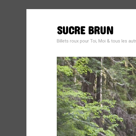
SUCRE BRUN
SEARCH
FOR:
Billets roux pour Toi, Moi & tous les aut
MÉTA
Connexion
Flux des publications
Flux des commentaires