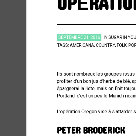
OPÉRATIO
SEPTEMBRE 21, 2016
IN
SUGAR IN YO
TAGS:
AMERICANA
,
COUNTRY
,
FOLK
,
PO
Ils sont nombreux les groupes issus 
profiter d’un bon jus d’herbe de blé,
épargnerai la liste, mais on finit touj
Portland, c’est un peu le Munich ricain
L’opération Oregon vise à s’attarder 
PETER BRODERICK