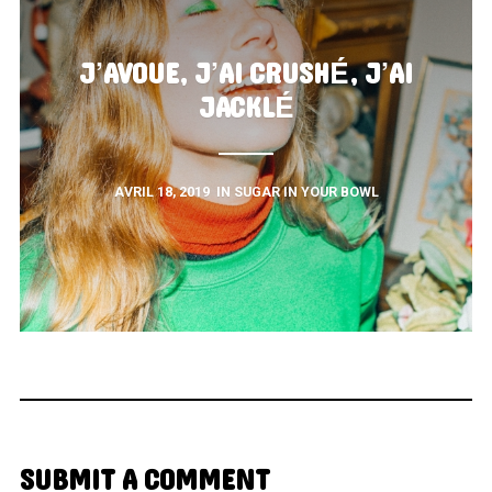
J’AVOUE, J’AI CRUSHÉ, J’AI
JACKLÉ
AVRIL 18, 2019
IN
SUGAR IN YOUR BOWL
SUBMIT A COMMENT