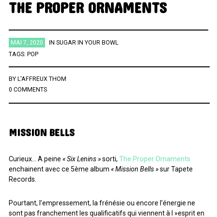
THE PROPER ORNAMENTS
ÉTIQUETTES
MAI 7, 2020
IN
SUGAR IN YOUR BOWL
AFRICA
AFROBEAT
AMERICANA
BIG BAND
BLUES
TAGS:
POP
BRAZIL
BRITPOP
BRIT ROCK
CHANSON FRANCAISE
BY
L'AFFREUX THOM
CLASSIQUE
CONTEMPORAIN
COUNTRY
ELECTRO
0 COMMENTS
ELECTRONICA
FOLK
FUNK
FUNK SOUL
GOSPEL
GRAND NORD
HIFI
HIP HOP
HIP POP
INDIE
MISSION BELLS
INSTRUMENTAL
JAZZ
L'HEURE DU BILAN
METAL
MINIMALISME
NEW-WAVE
NU SOUL
PEOPLE
PLAYLIST
Curieux… A peine
« Six Lenins »
sorti,
The Proper Ornaments
enchainent avec ce 5ème album
« Mission Bells »
sur Tapete
POP
POP ROCK
PUB ROCK
RAP
RATTRAPAGE
ROCK
Records.
ROCK CALIFORNIEN
RYTHMN AND BLUES
SERIES
SOCIÉTÉ
Pourtant, l’empressement, la frénésie ou encore l’énergie ne
SONG OF THE WEEK
SOUL
SOUNDTRACK OF MY LIFE
sont pas franchement les qualificatifs qui viennent à l »esprit en