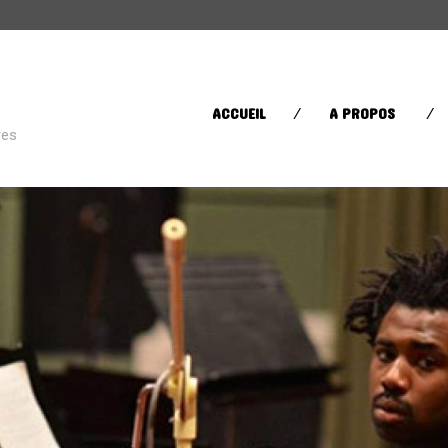
CATÉGORIES
ACCUEIL
A PROPOS
res
Street Life
(60)
Sugar in your bowl
(432)
Toys in the Attic
(11)
ÉTIQUETTES
AFRICA
AFROBEAT
AMERI
BRAZIL
BRITPOP
BRIT RO
CLASSIQUE
CONTEMPORAIN