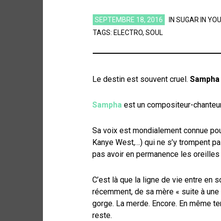
SEPTEMBRE 18, 2016
IN
SUGAR IN YO
TAGS:
ELECTRO
,
SOUL
Le destin est souvent cruel.
Sampha
Sampha
est un compositeur-chanteur 
Sa voix est mondialement connue pou
Kanye West,…) qui ne s’y trompent pa
pas avoir en permanence les oreilles 
C’est là que la ligne de vie entre en 
récemment, de sa mère « suite à une
gorge. La merde. Encore. En même te
reste.