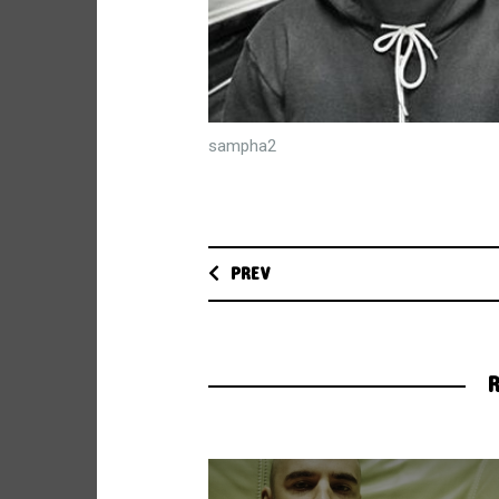
sampha2
PREV
R