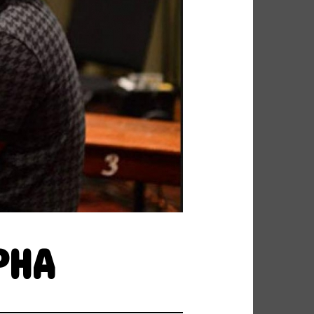
FUNK SOUL
GOSPEL
P
HIP POP
INDIE
HEURE DU BILAN
METAL
NU SOUL
PEOPLE
PLAYLIST
RAP
RATTRAPAGE
ROCK
ND BLUES
SERIES
SOCIÉTÉ
SOUNDTRACK OF MY LIFE
PHA