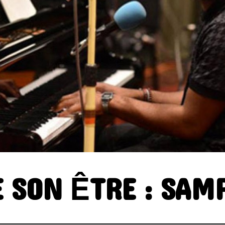
ELECTRONICA
FOLK
FUNK
GRAND NORD
HIFI
HIP HO
INSTRUMENTAL
JAZZ
L'
MINIMALISME
NEW-WAVE
POP
POP ROCK
PUB ROCK
ROCK CALIFORNIEN
RYTHMN A
SONG OF THE WEEK
SOUL
E SON ÊTRE : SAM