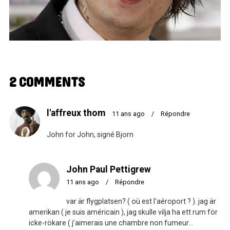
2 COMMENTS
l'affreux thom
11 ans ago
/
Répondre
John for John, signé Bjorn
John Paul Pettigrew
11 ans ago
/
Répondre
var är flygplatsen? ( où est l’aéroport ? ). jag är
amerikan ( je suis américain ), jag skulle vilja ha ett rum för
icke-rökare ( j’aimerais une chambre non fumeur…