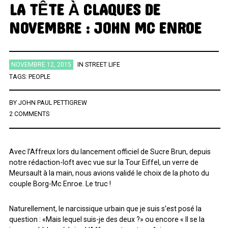
LA TÊTE À CLAQUES DE
ÉTIQUETTES
NOVEMBRE : JOHN MC ENROE
AFRICA
AFROBEAT
AMERICANA
BIG BAND
BLUES
NOVEMBRE 12, 2015
IN
STREET LIFE
BRAZIL
BRITPOP
BRIT ROCK
CHANSON FRANCAISE
TAGS:
PEOPLE
CLASSIQUE
CONTEMPORAIN
COUNTRY
ELECTRO
BY
JOHN PAUL PETTIGREW
ELECTRONICA
FOLK
FUNK
FUNK SOUL
GOSPEL
2 COMMENTS
GRAND NORD
HIFI
HIP HOP
HIP POP
INDIE
INSTRUMENTAL
JAZZ
L'HEURE DU BILAN
METAL
Avec l’Affreux lors du lancement officiel de Sucre Brun, depuis
notre rédaction-loft avec vue sur la Tour Eiffel, un verre de
MINIMALISME
NEW-WAVE
NU SOUL
PEOPLE
PLAYLIST
Meursault à la main, nous avions validé le choix de la photo du
POP
POP ROCK
PUB ROCK
RAP
RATTRAPAGE
ROCK
couple Borg-Mc Enroe. Le truc !
ROCK CALIFORNIEN
RYTHMN AND BLUES
SERIES
SOCIÉTÉ
Naturellement, le narcissique urbain que je suis s’est posé la
SONG OF THE WEEK
SOUL
SOUNDTRACK OF MY LIFE
question : «Mais lequel suis-je des deux ?» ou encore « Il se la