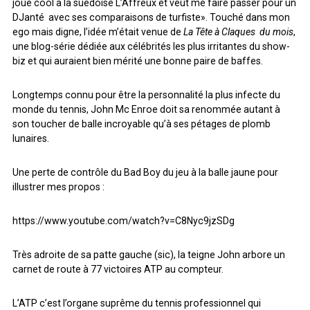
joue cool à la suédoise L’Affreux et veut me faire passer pour un
ARCHIVES
DJanté avec ses comparaisons de turfiste». Touché dans mon
ego mais digne, l’idée m’était venue de
La Tête à Claques
du mois
,
une blog-série dédiée aux célébrités les plus irritantes du show-
ARCHIVES
biz et qui auraient bien mérité une bonne paire de baffes.
Longtemps connu pour être la personnalité la plus infecte du
monde du tennis, John Mc Enroe doit sa renommée autant à
son toucher de balle incroyable qu’à ses pétages de plomb
lunaires.
Une perte de contrôle du Bad Boy du jeu à la balle jaune pour
illustrer mes propos :
https://www.youtube.com/watch?v=C8Nyc9jzSDg
Très adroite de sa patte gauche (sic), la teigne John arbore un
carnet de route à 77 victoires ATP au compteur.
L’ATP c’est l’organe suprême du tennis professionnel qui