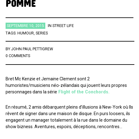
POMME
ÉTIQUETTES
SEPTEMBRE 10, 2015
IN
STREET LIFE
TAGS:
HUMOUR
,
SERIES
AFRICA
AFROBEAT
AMERICANA
BIG BAND
BLUES
BRAZIL
BRITPOP
BRIT ROCK
CHANSON FRANCAISE
BY
JOHN PAUL PETTIGREW
0 COMMENTS
CLASSIQUE
CONTEMPORAIN
COUNTRY
ELECTRO
ELECTRONICA
FOLK
FUNK
FUNK SOUL
GOSPEL
GRAND NORD
HIFI
HIP HOP
HIP POP
INDIE
Bret Mc Kenzie et Jemaine Clement sont 2
humoristes/musiciens néo-zélandais qui jouent leurs propres
INSTRUMENTAL
JAZZ
L'HEURE DU BILAN
METAL
personnages dans la série
Flight of the Conchords.
MINIMALISME
NEW-WAVE
NU SOUL
PEOPLE
PLAYLIST
En résumé, 2 amis débarquent pleins d’illusions à New-York où Ils
POP
POP ROCK
PUB ROCK
RAP
RATTRAPAGE
ROCK
rêvent de signer dans une maison de disque. En purs loosers, ils
engagent un manager totalement à la rue dans le domaine du
ROCK CALIFORNIEN
RYTHMN AND BLUES
SERIES
SOCIÉTÉ
show bizness. Aventures, espoirs, déceptions, rencontres…
SONG OF THE WEEK
SOUL
SOUNDTRACK OF MY LIFE