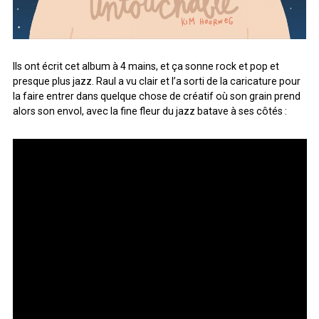
Ils ont écrit cet album à 4 mains, et ça sonne rock et pop et
presque plus jazz. Raul a vu clair et l’a sorti de la caricature pour
la faire entrer dans quelque chose de créatif où son grain prend
alors son envol, avec la fine fleur du jazz batave à ses côtés :