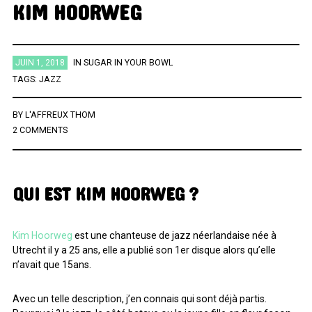
KIM HOORWEG
ÉTIQUETTES
JUIN 1, 2018
IN
SUGAR IN YOUR BOWL
AFRICA
AFROBEAT
AMERICANA
BIG BAND
BLUES
TAGS:
JAZZ
BRAZIL
BRITPOP
BRIT ROCK
CHANSON FRANCAISE
BY
L'AFFREUX THOM
CLASSIQUE
CONTEMPORAIN
COUNTRY
ELECTRO
2 COMMENTS
ELECTRONICA
FOLK
FUNK
FUNK SOUL
GOSPEL
GRAND NORD
HIFI
HIP HOP
HIP POP
INDIE
QUI EST KIM HOORWEG ?
INSTRUMENTAL
JAZZ
L'HEURE DU BILAN
METAL
MINIMALISME
NEW-WAVE
NU SOUL
PEOPLE
PLAYLIST
Kim Hoorweg
est une chanteuse de jazz néerlandaise née à
POP
POP ROCK
PUB ROCK
RAP
RATTRAPAGE
ROCK
Utrecht il y a 25 ans, elle a publié son 1er disque alors qu’elle
n’avait que 15ans.
ROCK CALIFORNIEN
RYTHMN AND BLUES
SERIES
SOCIÉTÉ
SONG OF THE WEEK
SOUL
SOUNDTRACK OF MY LIFE
Avec un telle description, j’en connais qui sont déjà partis.