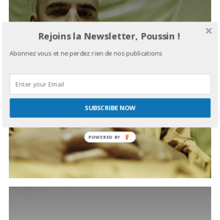
Rejoins la Newsletter, Poussin !
Abonnez vous et ne perdez rien de nos publications
WILMA LA DOUCE
SUBSCRIBE NOW
MAI 28, 2020
IN
SUGAR IN YOUR BOWL