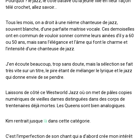
Pourquoi ? le jazz, le côté batave ou la jeune fille en fleur façon
ARCHIVES
télé crochet, allez savoir…
Tous les mois, on a droit à une nième chanteuse de jazz,
ARCHIVES
souvent blanche, d’une parfaite maitrise vocale. Ces demoiselles
ont en commun de vouloir sonner comme leurs ainées d’il y a 60
ou 50 ans, mais sans l’élégance et l’âme qui font le charme et
l’intensité d’une chanteuse de jazz.
J’en écoute beaucoup, trop sans doute, mais la sélection se fait
très vite sur un titre, le pire étant de mélanger le lyrique et le jazz
qui donne envie de se pendre.
Laissons de côté ce Westworld Jazz où on met de pâles copies
numériques de vieilles dames distinguées dans des corps de
trentenaires déjà mortes. Les Queens sont bien analogiques.
Kim rentrait jusque
là
dans cette catégorie.
C’est l’imperfection de son chant qui a d’abord crée mon intérêt