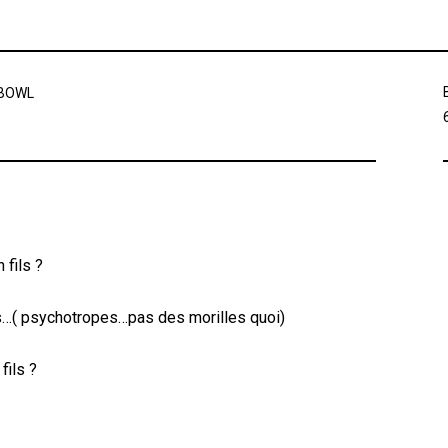
 BOWL
 fils ?
ns…( psychotropes…pas des morilles quoi)
fils ?