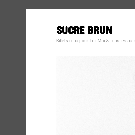
SUCRE BRUN
SEARCH
FOR:
Billets roux pour Toi, Moi & tous les aut
MÉTA
Connexion
Flux des publications
Flux des commentaires