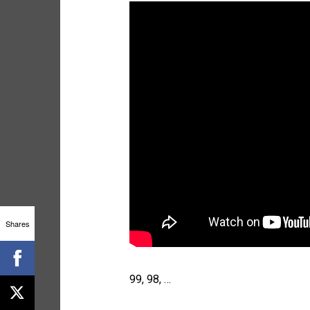
Shares
99, 98, …