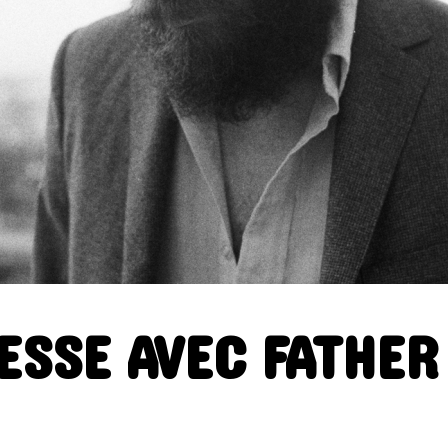
ELECTRONICA
FOLK
FUNK
GRAND NORD
HIFI
HIP HO
INSTRUMENTAL
JAZZ
L'
MINIMALISME
NEW-WAVE
POP
POP ROCK
PUB ROCK
ROCK CALIFORNIEN
RYTHMN A
SONG OF THE WEEK
SOUL
ESSE AVEC FATHE