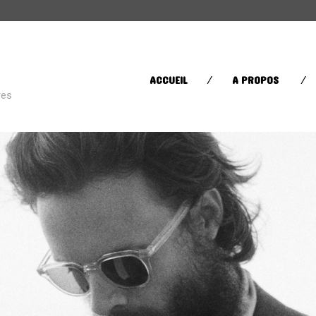
CATÉGORIES
ACCUEIL
A PROPOS
res
Street Life
(60)
Sugar in your bowl
(432)
Toys in the Attic
(11)
ÉTIQUETTES
AFRICA
AFROBEAT
AMERI
BRAZIL
BRITPOP
BRIT RO
CLASSIQUE
CONTEMPORAIN