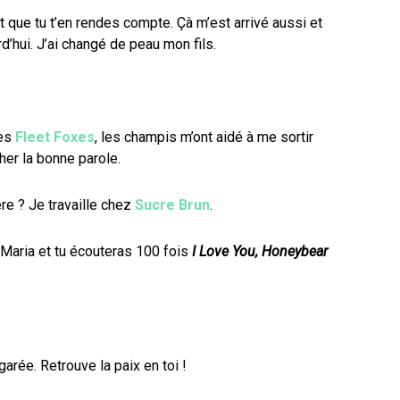
st que tu t’en rendes compte. Çà m’est arrivé aussi et
rd’hui. J’ai changé de peau mon fils.
des
Fleet Foxes
, les champis m’ont aidé à me sortir
her la bonne parole.
re ? Je travaille chez
Sucre Brun
.
 Maria et tu écouteras 100 fois
I Love You, Honeybear
garée. Retrouve la paix en toi !