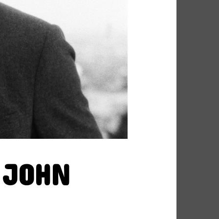
FUNK SOUL
GOSPEL
P
HIP POP
INDIE
HEURE DU BILAN
METAL
NU SOUL
PEOPLE
PLAYLIST
RAP
RATTRAPAGE
ROCK
ND BLUES
SERIES
SOCIÉTÉ
SOUNDTRACK OF MY LIFE
R JOHN