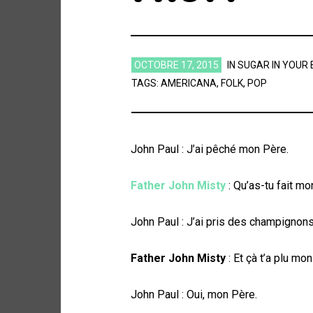
OCTOBRE 17, 2015
IN
SUGAR IN YOUR
TAGS:
AMERICANA
,
FOLK
,
POP
John Paul : J’ai pêché mon Père.
Father John Misty
: Qu’as-tu fait mon
John Paul : J’ai pris des champigno
Father John Misty
: Et çà t’a plu mon 
John Paul : Oui, mon Père.