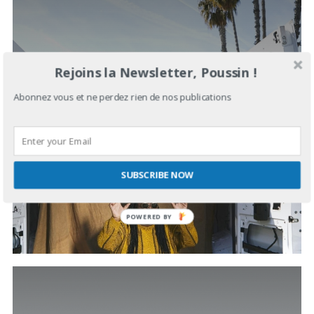
Rejoins la Newsletter, Poussin !
UN PEU DE SOUL, QUE DIABLE
Abonnez vous et ne perdez rien de nos publications
NOVEMBRE 17, 2019
IN
SUGAR IN YOUR BOWL
SUBSCRIBE NOW