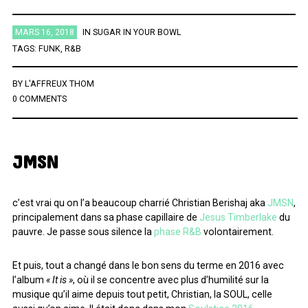
ÉTIQUETTES
MARS 16, 2018
IN
SUGAR IN YOUR BOWL
TAGS:
FUNK
,
R&B
AFRICA
AFROBEAT
AMERICANA
BIG BAND
BLUES
BY
L'AFFREUX THOM
0 COMMENTS
BRAZIL
BRITPOP
BRIT ROCK
CHANSON FRANCAISE
CLASSIQUE
CONTEMPORAIN
COUNTRY
ELECTRO
ELECTRONICA
FOLK
FUNK
FUNK SOUL
GOSPEL
JMSN
GRAND NORD
HIFI
HIP HOP
HIP POP
INDIE
INSTRUMENTAL
JAZZ
L'HEURE DU BILAN
METAL
c’est vrai qu on l’a beaucoup charrié Christian Berishaj aka
JMSN
,
principalement dans sa phase capillaire de
Jesus Timberlake
du
MINIMALISME
NEW-WAVE
NU SOUL
PEOPLE
PLAYLIST
pauvre. Je passe sous silence la
phase R&B
volontairement.
POP
POP ROCK
PUB ROCK
RAP
RATTRAPAGE
ROCK
Et puis, tout a changé dans le bon sens du terme en 2016 avec
ROCK CALIFORNIEN
RYTHMN AND BLUES
SERIES
SOCIÉTÉ
l’album
« It is »
, où il se concentre avec plus d’humilité sur la
SONG OF THE WEEK
SOUL
SOUNDTRACK OF MY LIFE
musique qu’il aime depuis tout petit, Christian, la SOUL, celle