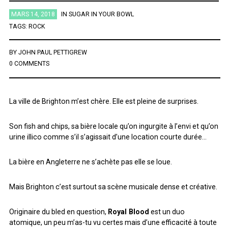
MARS 14, 2018
IN
SUGAR IN YOUR BOWL
ÉTIQUETTES
TAGS:
ROCK
BY
JOHN PAUL PETTIGREW
AFRICA
AFROBEAT
AMERICANA
BIG BAND
BLUES
0 COMMENTS
BRAZIL
BRITPOP
BRIT ROCK
CHANSON FRANCAISE
CLASSIQUE
CONTEMPORAIN
COUNTRY
ELECTRO
La ville de Brighton m’est chère. Elle est pleine de surprises.
ELECTRONICA
FOLK
FUNK
FUNK SOUL
GOSPEL
Son fish and chips, sa bière locale qu’on ingurgite à l’envi et qu’on
GRAND NORD
HIFI
HIP HOP
HIP POP
INDIE
urine illico comme s’il s’agissait d’une location courte durée…
INSTRUMENTAL
JAZZ
L'HEURE DU BILAN
METAL
La bière en Angleterre ne s’achète pas elle se loue.
MINIMALISME
NEW-WAVE
NU SOUL
PEOPLE
PLAYLIST
POP
POP ROCK
PUB ROCK
RAP
RATTRAPAGE
ROCK
Mais Brighton c’est surtout sa scène musicale dense et créative.
ROCK CALIFORNIEN
RYTHMN AND BLUES
SERIES
SOCIÉTÉ
Originaire du bled en question,
Royal Blood
est un duo
SONG OF THE WEEK
SOUL
SOUNDTRACK OF MY LIFE
atomique, un peu m’as-tu vu certes mais d’une efficacité à toute