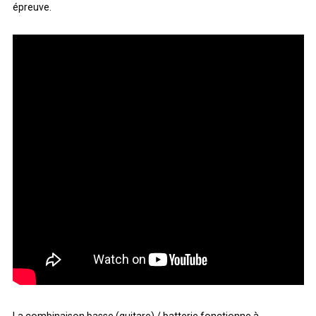
épreuve.
ARCHIVES
ARCHIVES