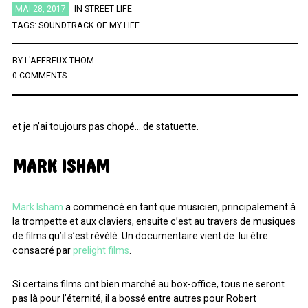
MAI 28, 2017
IN
STREET LIFE
ÉTIQUETTES
TAGS:
SOUNDTRACK OF MY LIFE
BY
L'AFFREUX THOM
0 COMMENTS
AFRICA
AFROBEAT
AMERICANA
BIG BAND
BLUES
BRAZIL
BRITPOP
BRIT ROCK
CHANSON FRANCAISE
CLASSIQUE
CONTEMPORAIN
COUNTRY
ELECTRO
et je n’ai toujours pas chopé… de statuette.
ELECTRONICA
FOLK
FUNK
FUNK SOUL
GOSPEL
MARK ISHAM
GRAND NORD
HIFI
HIP HOP
HIP POP
INDIE
INSTRUMENTAL
JAZZ
L'HEURE DU BILAN
METAL
Mark Isham
a commencé en tant que musicien, principalement à
MINIMALISME
NEW-WAVE
NU SOUL
PEOPLE
PLAYLIST
la trompette et aux claviers, ensuite c’est au travers de musiques
de films qu’il s’est révélé. Un documentaire vient de lui être
POP
POP ROCK
PUB ROCK
RAP
RATTRAPAGE
ROCK
consacré par
prelight films
.
ROCK CALIFORNIEN
RYTHMN AND BLUES
SERIES
SOCIÉTÉ
Si certains films ont bien marché au box-office, tous ne seront
SONG OF THE WEEK
SOUL
SOUNDTRACK OF MY LIFE
pas là pour l’éternité, il a bossé entre autres pour Robert