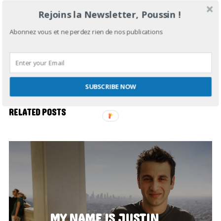
Rejoins la Newsletter, Poussin !
Post
Abonnez vous et ne perdez rien de nos publications
navigation
PREV
NEXT
SUBSCRIBE NOW
RELATED POSTS
MY NAME IS JUSTIN…