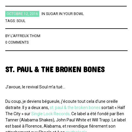
ÉTIQUETTES
OCTOBRE 12, 2016
IN
SUGAR IN YOUR BOWL
TAGS:
SOUL
AFRICA
AFROBEAT
AMERICANA
BIG BAND
BLUES
BY
L'AFFREUX THOM
0 COMMENTS
BRAZIL
BRITPOP
BRIT ROCK
CHANSON FRANCAISE
CLASSIQUE
CONTEMPORAIN
COUNTRY
ELECTRO
ELECTRONICA
FOLK
FUNK
FUNK SOUL
GOSPEL
ST. PAUL & THE BROKEN BONES
GRAND NORD
HIFI
HIP HOP
HIP POP
INDIE
INSTRUMENTAL
JAZZ
L'HEURE DU BILAN
METAL
J’avoue, le revival Soul m’a tué…
MINIMALISME
NEW-WAVE
NU SOUL
PEOPLE
PLAYLIST
Du coup, je deviens bégueule, j’écoute tout cela d’une oreille
POP
POP ROCK
PUB ROCK
RAP
RATTRAPAGE
ROCK
distraite. Il y a deux ans,
st. paul & the broken bones
sortait « Half
The City » sur
Single Lock Records
. Ce label a été fondé par Ben
ROCK CALIFORNIEN
RYTHMN AND BLUES
SERIES
SOCIÉTÉ
Tanner (Alabama Shakes), John Paul White et Will Trapp. Le label
SONG OF THE WEEK
SOUL
SOUNDTRACK OF MY LIFE
est basé à Florence, Alabama, et revendique fièrement son