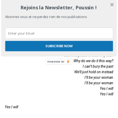
I’ll be your woman
Rejoins la Newsletter, Poussin !
I’ll be your woman
Yes I will
Abonnez vous et ne perdez rien de nos publications
Yes I will
Ash I am, to ash I’ll always be
SUBSCRIBE NOW
Let me lay in your strong arms
Can find peace in that holy sea?
Why do we do it this way?
I can’t bury the past
We’ll just hold on instead
I’ll be your woman
I’ll be your woman
Yes I will
Yes I will
Yes I will