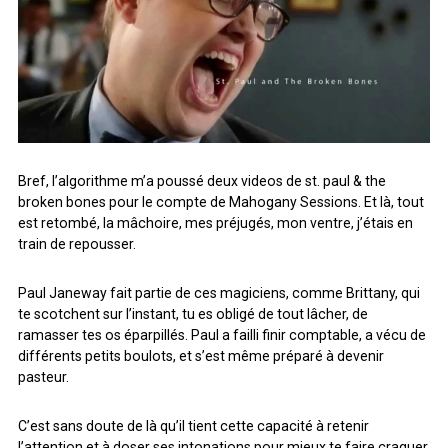
Bref, l’algorithme m’a poussé deux videos de st. paul & the
broken bones pour le compte de Mahogany Sessions. Et là, tout
est retombé, la mâchoire, mes préjugés, mon ventre, j’étais en
train de repousser.
Paul Janeway fait partie de ces magiciens, comme Brittany, qui
te scotchent sur l’instant, tu es obligé de tout lâcher, de
ramasser tes os éparpillés. Paul a failli finir comptable, a vécu de
différents petits boulots, et s’est même préparé à devenir
pasteur.
C’est sans doute de là qu’il tient cette capacité à retenir
l’attention et à doser ses intonations pour mieux te faire craquer,