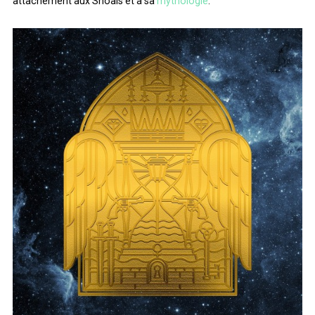
attachement aux Shoals et à sa
mythologie
.
ARCHIVES
ARCHIVES