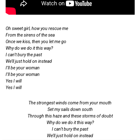
Oh sweet girl, how you rescue me
From the sirens of the sea
Once we kiss, then you let me go
Why do we do it this way?
I can’t bury the past
We’ll just hold on instead
I’ll be your woman
I’ll be your woman
Yes I will
Yes I will
The strongest winds come from your mouth
Set my sails down south
Through this haze and these storms of doubt
Why do we do it this way?
I can’t bury the past
We’ll just hold on instead