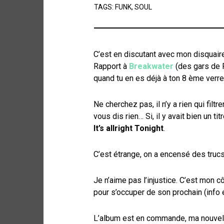
TAGS:
FUNK
,
SOUL
C’est en discutant avec mon disquaire
Rapport à
Breakwater
(des gars de 
quand tu en es déjà à ton 8 ème verr
Ne cherchez pas, il n’y a rien qui filt
vous dis rien… Si, il y avait bien un ti
It’s allright Tonight
.
C’est étrange, on a encensé des tru
Je n’aime pas l’injustice. C’est mon
pour s’occuper de son prochain (info
L’album est en commande, ma nouvell