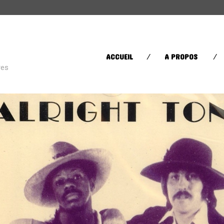
CATÉGORIES
ACCUEIL
A PROPOS
res
Street Life
(60)
Sugar in your bowl
(432)
Toys in the Attic
(11)
ÉTIQUETTES
AFRICA
AFROBEAT
AMERI
BRAZIL
BRITPOP
BRIT RO
CLASSIQUE
CONTEMPORAIN