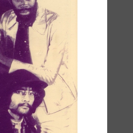
FUNK SOUL
GOSPEL
P
HIP POP
INDIE
HEURE DU BILAN
METAL
NU SOUL
PEOPLE
PLAYLIST
RAP
RATTRAPAGE
ROCK
ND BLUES
SERIES
SOCIÉTÉ
SOUNDTRACK OF MY LIFE