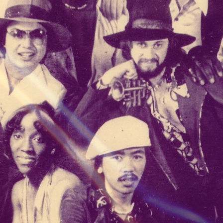
ELECTRONICA
FOLK
FUNK
GRAND NORD
HIFI
HIP HO
INSTRUMENTAL
JAZZ
L'
MINIMALISME
NEW-WAVE
POP
POP ROCK
PUB ROCK
ROCK CALIFORNIEN
RYTHMN A
SONG OF THE WEEK
SOUL