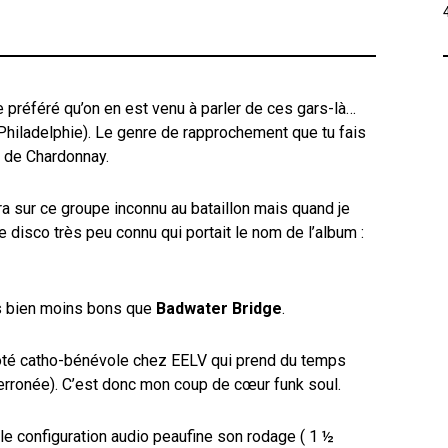
 préféré qu’on en est venu à parler de ces gars-là…
Philadelphie). Le genre de rapprochement que tu fais
e de Chardonnay.
rera sur ce groupe inconnu au bataillon mais quand je
tre disco très peu connu qui portait le nom de l’album :
cs bien moins bons que
Badwater Bridge
.
 côté catho-bénévole chez EELV qui prend du temps
 erronée). C’est donc mon coup de cœur funk soul.
e configuration audio peaufine son rodage ( 1 ½