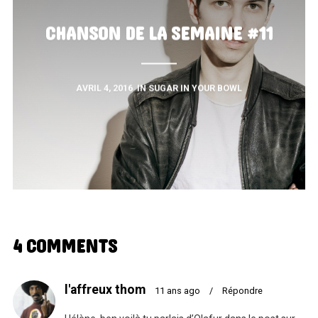
CHANSON DE LA SEMAINE #11
AVRIL 4, 2016
IN
SUGAR IN YOUR BOWL
4 COMMENTS
l'affreux thom
11 ans ago
/
Répondre