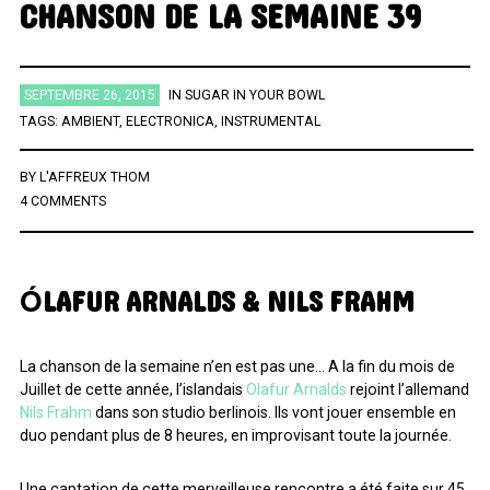
CHANSON DE LA SEMAINE 39
ÉTIQUETTES
SEPTEMBRE 26, 2015
IN
SUGAR IN YOUR BOWL
TAGS:
AMBIENT
,
ELECTRONICA
,
INSTRUMENTAL
AFRICA
AFROBEAT
AMERICANA
BIG BAND
BLUES
BRAZIL
BRITPOP
BRIT ROCK
CHANSON FRANCAISE
BY
L'AFFREUX THOM
CLASSIQUE
CONTEMPORAIN
COUNTRY
ELECTRO
4 COMMENTS
ELECTRONICA
FOLK
FUNK
FUNK SOUL
GOSPEL
GRAND NORD
HIFI
HIP HOP
HIP POP
INDIE
ÓLAFUR ARNALDS & NILS FRAHM
INSTRUMENTAL
JAZZ
L'HEURE DU BILAN
METAL
MINIMALISME
NEW-WAVE
NU SOUL
PEOPLE
PLAYLIST
La chanson de la semaine n’en est pas une… A la fin du mois de
POP
POP ROCK
PUB ROCK
RAP
RATTRAPAGE
ROCK
Juillet de cette année, l’islandais
Olafur Arnalds
rejoint l’allemand
Nils Frahm
dans son studio berlinois. Ils vont jouer ensemble en
ROCK CALIFORNIEN
RYTHMN AND BLUES
SERIES
SOCIÉTÉ
duo pendant plus de 8 heures, en improvisant toute la journée.
SONG OF THE WEEK
SOUL
SOUNDTRACK OF MY LIFE
Une captation de cette merveilleuse rencontre a été faite sur 45