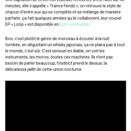
ARCHIVES
minutes, elle s’appelle « Trance Fendz », on retrouve le style de
chacun d’entre eux qui se complète et se mélange de manière
parfaite. ça fait quelques années qu ils collaborent, leur nouvel
EP « Loop » est disponible en
pré-commande
.
ARCHIVES
Bon, c’est plutôt le genre de morceau à écouter à la nuit
tombée, en dégustant un whisky japonais, ça ne plaira pas à tout
le monde, c’est sûr. C’est sensuel en diable, on voit les
instruments, les micros, toutes ces machines. Ils n’ont pas
besoin de parler beaucoup, l’instinct prend le dessus, la
délicatesse jaillit de cette union nocturne :