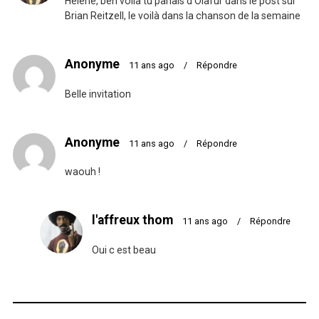
Hélène, ben voilà tu parlais d’Olafur dans le post sur
Brian Reitzell, le voilà dans la chanson de la semaine
Anonyme
11 ans ago
/
Répondre
Belle invitation
Anonyme
11 ans ago
/
Répondre
waouh !
l'affreux thom
11 ans ago
/
Répondre
Oui c est beau