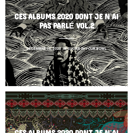
CES ALBUMS 2020 DONT JE N’AI
PAS PARLÉ VOL.2
DÉCEMBRE 16, 2020
IN
SUGAR IN YOUR BOWL