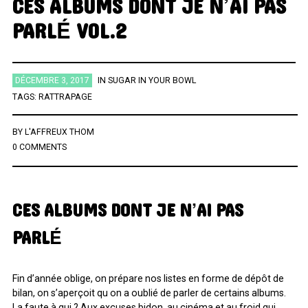
CES ALBUMS DONT JE N’AI PAS
PARLÉ VOL.2
ÉTIQUETTES
AFRICA
AFROBEAT
AMERICANA
BIG BAND
BLUES
DÉCEMBRE 3, 2017
IN
SUGAR IN YOUR BOWL
TAGS:
RATTRAPAGE
BRAZIL
BRITPOP
BRIT ROCK
CHANSON FRANCAISE
CLASSIQUE
CONTEMPORAIN
COUNTRY
ELECTRO
BY
L'AFFREUX THOM
0 COMMENTS
ELECTRONICA
FOLK
FUNK
FUNK SOUL
GOSPEL
GRAND NORD
HIFI
HIP HOP
HIP POP
INDIE
INSTRUMENTAL
JAZZ
L'HEURE DU BILAN
METAL
CES ALBUMS DONT JE N’AI PAS
MINIMALISME
NEW-WAVE
NU SOUL
PEOPLE
PLAYLIST
PARLÉ
POP
POP ROCK
PUB ROCK
RAP
RATTRAPAGE
ROCK
ROCK CALIFORNIEN
RYTHMN AND BLUES
SERIES
SOCIÉTÉ
Fin d’année oblige, on prépare nos listes en forme de dépôt de
SONG OF THE WEEK
SOUL
SOUNDTRACK OF MY LIFE
bilan, on s’aperçoit qu on a oublié de parler de certains albums.
La faute à qui ? Aux excuses bidon, au cinéma et au froid qui