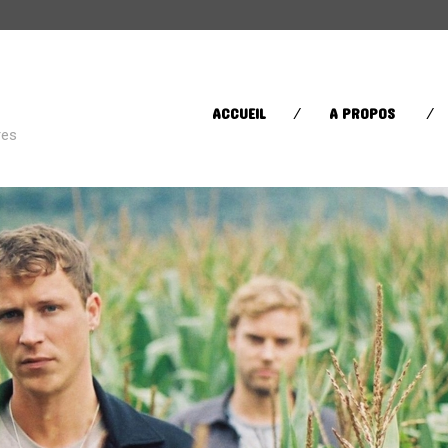
CATÉGORIES
ACCUEIL
A PROPOS
res
Street Life
(60)
Sugar in your bowl
(432)
Toys in the Attic
(11)
ÉTIQUETTES
AFRICA
AFROBEAT
AMERI
BRAZIL
BRITPOP
BRIT RO
CLASSIQUE
CONTEMPORAIN