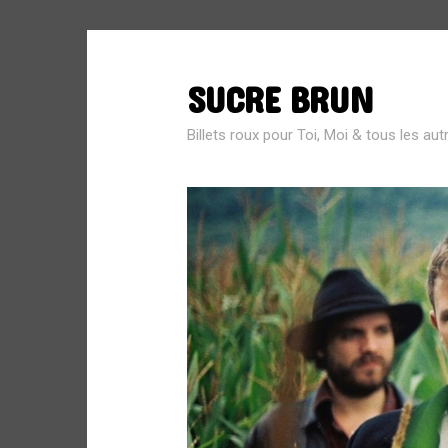
SUCRE BRUN
SEARCH
FOR:
Billets roux pour Toi, Moi & tous les aut
MÉTA
Connexion
Flux des publications
Flux des commentaires