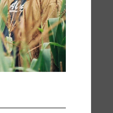
FUNK SOUL
GOSPEL
P
HIP POP
INDIE
HEURE DU BILAN
METAL
NU SOUL
PEOPLE
PLAYLIST
RAP
RATTRAPAGE
ROCK
ND BLUES
SERIES
SOCIÉTÉ
SOUNDTRACK OF MY LIFE