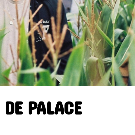
ELECTRONICA
FOLK
FUNK
GRAND NORD
HIFI
HIP HO
INSTRUMENTAL
JAZZ
L'
MINIMALISME
NEW-WAVE
POP
POP ROCK
PUB ROCK
ROCK CALIFORNIEN
RYTHMN A
SONG OF THE WEEK
SOUL
E DE PALACE