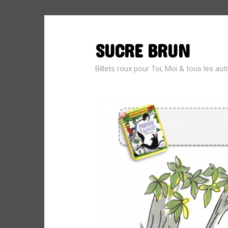
SUCRE BRUN
SEARCH
FOR:
Billets roux pour Toi, Moi & tous les aut
MÉTA
Connexion
Flux des publications
Flux des commentaires