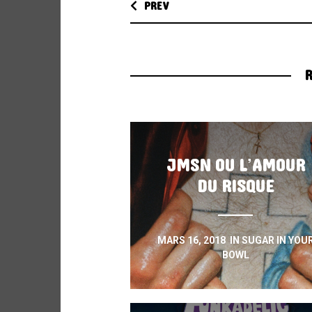
PREV
R
JMSN OU L’AMOUR
DU RISQUE
MARS 16, 2018
IN
SUGAR IN YOU
BOWL