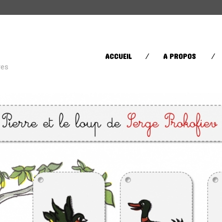
CATÉGORIES
ACCUEIL
A PROPOS
res
Street Life
(60)
Sugar in your bowl
(432)
Toys in the Attic
(11)
ÉTIQUETTES
AFRICA
AFROBEAT
AMERI
BRAZIL
BRITPOP
BRIT RO
CLASSIQUE
CONTEMPORAIN