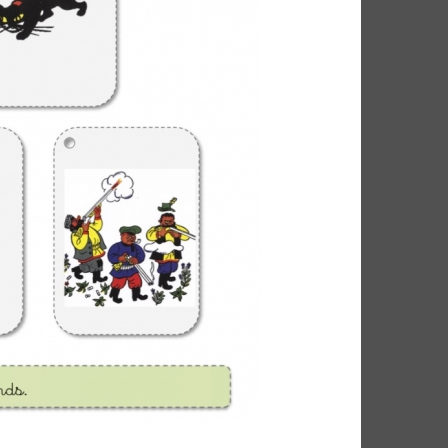
FUNK SOUL
GOSPEL
P
HIP POP
INDIE
HEURE DU BILAN
METAL
NU SOUL
PEOPLE
PLAYLIST
RAP
RATTRAPAGE
ROCK
ND BLUES
SERIES
SOCIÉTÉ
SOUNDTRACK OF MY LIFE