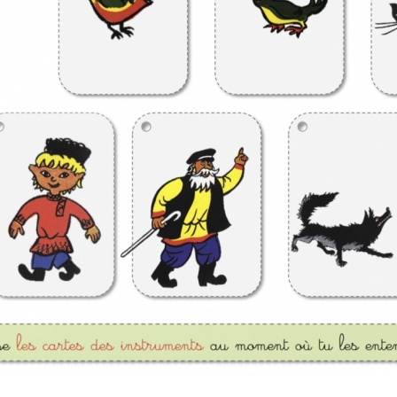
ELECTRONICA
FOLK
FUNK
GRAND NORD
HIFI
HIP HO
INSTRUMENTAL
JAZZ
L'
MINIMALISME
NEW-WAVE
POP
POP ROCK
PUB ROCK
ROCK CALIFORNIEN
RYTHMN A
SONG OF THE WEEK
SOUL