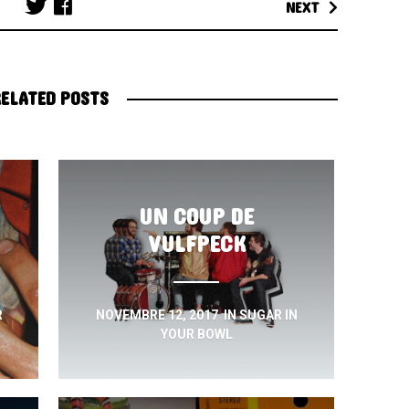
NEXT
navigation
ELATED POSTS
UN COUP DE
VULFPECK
R
NOVEMBRE 12, 2017
IN
SUGAR IN
YOUR BOWL