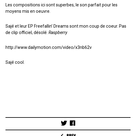
ARCHIVES
Les compositions ici sont superbes, le son parfait pour les
moyens mis en oeuvre.
ARCHIVES
Sajé et leur EP Freefallin’ Dreams sont mon coup de coeur. Pas
de clip officiel, désolé.
Raspberry
http://www.dailymotion.com/video/x3nb62v
Sajé cool.
Post
navigation
PREV