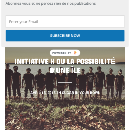
Abonnez vous et ne perdez rien de nos publications
SUBSCRIBE NOW
POWERED
INITIATIVE H OU LA POSSIBILITÉ
BY
D’UNE ÎLE
AVRIL 18, 2018
IN
SUGAR IN YOUR BOWL