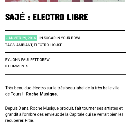
ÉTIQUETTES
SAJÉ : ELECTRO LIBRE
AFRICA
AFROBEAT
AMERICANA
BIG BAND
BLUES
JANVIER 29, 2016
IN
SUGAR IN YOUR BOWL
BRAZIL
BRITPOP
BRIT ROCK
CHANSON FRANCAISE
TAGS:
AMBIANT
,
ELECTRO
,
HOUSE
CLASSIQUE
CONTEMPORAIN
COUNTRY
ELECTRO
BY
JOHN PAUL PETTIGREW
ELECTRONICA
FOLK
FUNK
FUNK SOUL
GOSPEL
0 COMMENTS
GRAND NORD
HIFI
HIP HOP
HIP POP
INDIE
INSTRUMENTAL
JAZZ
L'HEURE DU BILAN
METAL
Très beau duo électro sur le très beau label de la très belle ville
MINIMALISME
NEW-WAVE
NU SOUL
PEOPLE
PLAYLIST
de Tours !
Roche Musique.
POP
POP ROCK
PUB ROCK
RAP
RATTRAPAGE
ROCK
Depuis 3 ans, Roche Musique produit, fait tourner ses artistes et
ROCK CALIFORNIEN
RYTHMN AND BLUES
SERIES
SOCIÉTÉ
grandit à l’ombre des envieux de la Capitale qui se verrait bien les
récupérer. Pitié.
SONG OF THE WEEK
SOUL
SOUNDTRACK OF MY LIFE