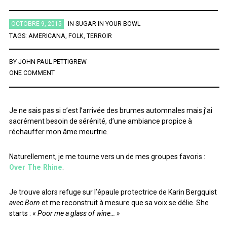
ÉTIQUETTES
OCTOBRE 9, 2015
IN
SUGAR IN YOUR BOWL
TAGS:
AMERICANA
,
FOLK
,
TERROIR
AFRICA
AFROBEAT
AMERICANA
BIG BAND
BLUES
BY
JOHN PAUL PETTIGREW
ONE COMMENT
BRAZIL
BRITPOP
BRIT ROCK
CHANSON FRANCAISE
CLASSIQUE
CONTEMPORAIN
COUNTRY
ELECTRO
ELECTRONICA
FOLK
FUNK
FUNK SOUL
GOSPEL
Je ne sais pas si c’est l’arrivée des brumes automnales mais j’ai
sacrément besoin de sérénité, d’une ambiance propice à
GRAND NORD
HIFI
HIP HOP
HIP POP
INDIE
réchauffer mon âme meurtrie.
INSTRUMENTAL
JAZZ
L'HEURE DU BILAN
METAL
Naturellement, je me tourne vers un de mes groupes favoris :
MINIMALISME
NEW-WAVE
NU SOUL
PEOPLE
PLAYLIST
Over The Rhine
.
POP
POP ROCK
PUB ROCK
RAP
RATTRAPAGE
ROCK
Je trouve alors refuge sur l’épaule protectrice de Karin Bergquist
ROCK CALIFORNIEN
RYTHMN AND BLUES
SERIES
SOCIÉTÉ
avec Born
et me reconstruit à mesure que sa voix se délie. She
starts : «
Poor me a glass of wine… »
SONG OF THE WEEK
SOUL
SOUNDTRACK OF MY LIFE