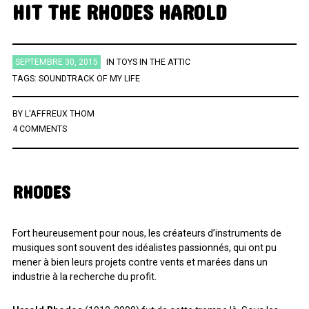
HIT THE RHODES HAROLD
ÉTIQUETTES
SEPTEMBRE 30, 2015
IN
TOYS IN THE ATTIC
AFRICA
AFROBEAT
AMERICANA
BIG BAND
BLUES
TAGS:
SOUNDTRACK OF MY LIFE
BRAZIL
BRITPOP
BRIT ROCK
CHANSON FRANCAISE
BY
L'AFFREUX THOM
CLASSIQUE
CONTEMPORAIN
COUNTRY
ELECTRO
4 COMMENTS
ELECTRONICA
FOLK
FUNK
FUNK SOUL
GOSPEL
GRAND NORD
HIFI
HIP HOP
HIP POP
INDIE
RHODES
INSTRUMENTAL
JAZZ
L'HEURE DU BILAN
METAL
MINIMALISME
NEW-WAVE
NU SOUL
PEOPLE
PLAYLIST
Fort heureusement pour nous, les créateurs d’instruments de
POP
POP ROCK
PUB ROCK
RAP
RATTRAPAGE
ROCK
musiques sont souvent des idéalistes passionnés, qui ont pu
mener à bien leurs projets contre vents et marées dans un
ROCK CALIFORNIEN
RYTHMN AND BLUES
SERIES
SOCIÉTÉ
industrie à la recherche du profit.
SONG OF THE WEEK
SOUL
SOUNDTRACK OF MY LIFE