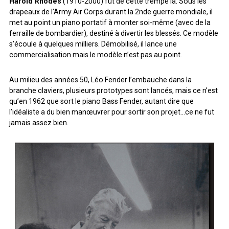
Harold Rhodes
(1910-2000) fut de cette trempe là. Sous les
ARCHIVES
drapeaux de l’Army Air Corps durant la 2nde guerre mondiale, il
met au point un piano portatif à monter soi-même (avec de la
ferraille de bombardier), destiné à divertir les blessés. Ce modèle
ARCHIVES
s’écoule à quelques milliers. Démobilisé, il lance une
commercialisation mais le modèle n’est pas au point.
Au milieu des années 50, Léo Fender l’embauche dans la
branche claviers, plusieurs prototypes sont lancés, mais ce n’est
qu’en 1962 que sort le piano Bass Fender, autant dire que
l’idéaliste a du bien manœuvrer pour sortir son projet…ce ne fut
jamais assez bien.