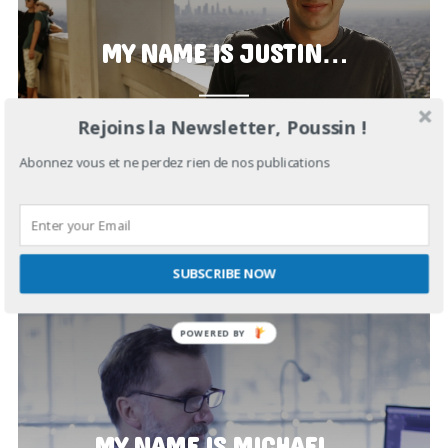
MY NAME IS JUSTIN…
Rejoins la Newsletter, Poussin !
NOVEMBRE 3, 2018
IN
SUGAR IN YOUR BOWL
Abonnez vous et ne perdez rien de nos publications
SUBSCRIBE NOW
MY NAME IS MICHAEL…