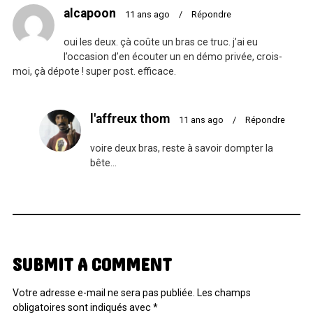
alcapoon
11 ans ago
/
Répondre
oui les deux. çà coûte un bras ce truc. j’ai eu
l’occasion d’en écouter un en démo privée, crois-
moi, çà dépote ! super post. efficace.
l'affreux thom
11 ans ago
/
Répondre
voire deux bras, reste à savoir dompter la
bête…
SUBMIT A COMMENT
Votre adresse e-mail ne sera pas publiée.
Les champs
obligatoires sont indiqués avec
*