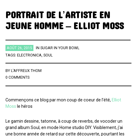
PORTRAIT DE L’ARTISTE EN
ÉTIQUETTES
JEUNE HOMME – ELLIOT MOSS
AFRICA
AFROBEAT
AMERICANA
BIG BAND
BLUES
BRAZIL
BRITPOP
BRIT ROCK
CHANSON FRANCAISE
AOÛT 26, 2015
IN
SUGAR IN YOUR BOWL
CLASSIQUE
CONTEMPORAIN
COUNTRY
ELECTRO
TAGS:
ELECTRONICA
,
SOUL
ELECTRONICA
FOLK
FUNK
FUNK SOUL
GOSPEL
BY
L'AFFREUX THOM
GRAND NORD
HIFI
HIP HOP
HIP POP
INDIE
0 COMMENTS
INSTRUMENTAL
JAZZ
L'HEURE DU BILAN
METAL
MINIMALISME
NEW-WAVE
NU SOUL
PEOPLE
PLAYLIST
Commençons ce blog par mon coup de coeur de l’été,
Elliot
Moss
le héros
POP
POP ROCK
PUB ROCK
RAP
RATTRAPAGE
ROCK
ROCK CALIFORNIEN
RYTHMN AND BLUES
SERIES
SOCIÉTÉ
Le gamin dessine, tatonne, à coup de reverbs, de vocoder un
grand album Soul, en mode Home studio DIY. Visiblement, j’ai
SONG OF THE WEEK
SOUL
SOUNDTRACK OF MY LIFE
une bonne année de retard sur cette découverte, pourtant les