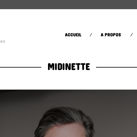
CATÉGORIES
ACCUEIL
A PROPOS
res
Street Life
(60)
MIDINETTE
Sugar in your bowl
(432)
Toys in the Attic
(11)
ÉTIQUETTES
AFRICA
AFROBEAT
AMERI
BRAZIL
BRITPOP
BRIT RO
CLASSIQUE
CONTEMPORAIN