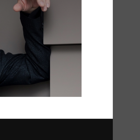
FUNK SOUL
GOSPEL
P
HIP POP
INDIE
HEURE DU BILAN
METAL
NU SOUL
PEOPLE
PLAYLIST
RAP
RATTRAPAGE
ROCK
ND BLUES
SERIES
SOCIÉTÉ
SOUNDTRACK OF MY LIFE