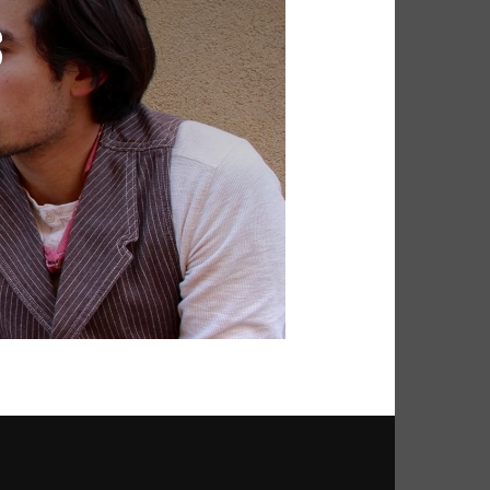
S
FUNK SOUL
GOSPEL
P
HIP POP
INDIE
HEURE DU BILAN
METAL
NU SOUL
PEOPLE
PLAYLIST
RAP
RATTRAPAGE
ROCK
ND BLUES
SERIES
SOCIÉTÉ
SOUNDTRACK OF MY LIFE