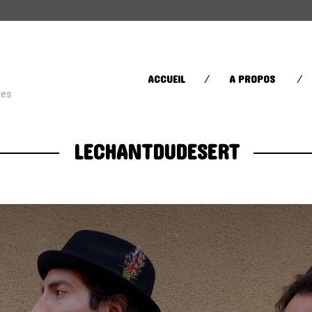
CATÉGORIES
ACCUEIL
A PROPOS
res
Street Life
(60)
LECHANTDUDESERT
Sugar in your bowl
(432)
Toys in the Attic
(11)
ÉTIQUETTES
AFRICA
AFROBEAT
AMERI
BRAZIL
BRITPOP
BRIT RO
CLASSIQUE
CONTEMPORAIN