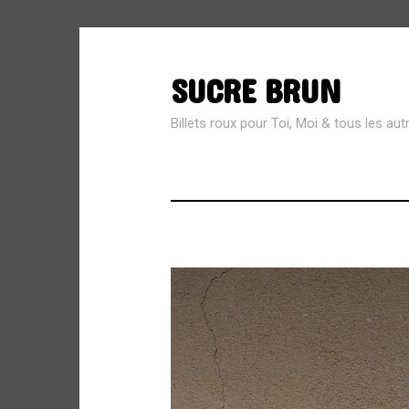
SUCRE BRUN
SEARCH
FOR:
Billets roux pour Toi, Moi & tous les aut
MÉTA
Connexion
Flux des publications
Flux des commentaires