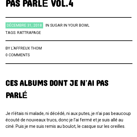
PAS PARLÉ VOL.4
ÉTIQUETTES
DÉCEMBRE 31, 2018
IN
SUGAR IN YOUR BOWL
TAGS:
RATTRAPAGE
AFRICA
AFROBEAT
AMERICANA
BIG BAND
BLUES
BRAZIL
BRITPOP
BRIT ROCK
CHANSON FRANCAISE
BY
L'AFFREUX THOM
0 COMMENTS
CLASSIQUE
CONTEMPORAIN
COUNTRY
ELECTRO
ELECTRONICA
FOLK
FUNK
FUNK SOUL
GOSPEL
GRAND NORD
HIFI
HIP HOP
HIP POP
INDIE
CES ALBUMS DONT JE N’AI PAS
INSTRUMENTAL
JAZZ
L'HEURE DU BILAN
METAL
PARLÉ
MINIMALISME
NEW-WAVE
NU SOUL
PEOPLE
PLAYLIST
POP
POP ROCK
PUB ROCK
RAP
RATTRAPAGE
ROCK
Je n’étais ni malade, ni décédé, ni aux putes, je n’ai pas beaucoup
ROCK CALIFORNIEN
RYTHMN AND BLUES
SERIES
SOCIÉTÉ
écouté de nouveaux trucs, donc je l’ai fermé et je suis allé au
ciné. Puis je me suis remis au boulot, le casque sur les oreilles.
SONG OF THE WEEK
SOUL
SOUNDTRACK OF MY LIFE