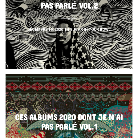
PAS PARLÉ VOL.2
DÉCEMBRE 16, 2020
IN
SUGAR IN YOUR BOWL
CES ALBUMS 2020 DONT JE N’AI
PAS PARLÉ VOL.1