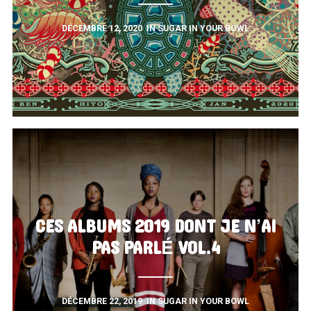
DÉCEMBRE 12, 2020
IN
SUGAR IN YOUR BOWL
CES ALBUMS 2019 DONT JE N’AI
PAS PARLÉ VOL.4
DÉCEMBRE 22, 2019
IN
SUGAR IN YOUR BOWL