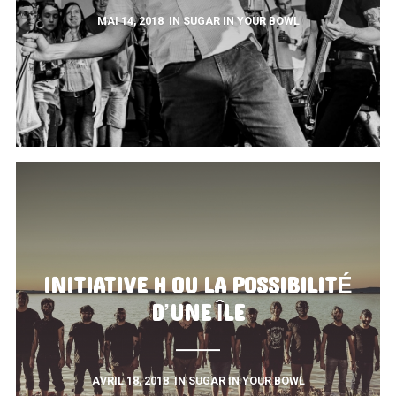
MAI 14, 2018
IN
SUGAR IN YOUR BOWL
INITIATIVE H OU LA POSSIBILITÉ
D’UNE ÎLE
AVRIL 18, 2018
IN
SUGAR IN YOUR BOWL