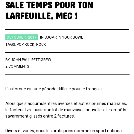
SALE TEMPS POUR TON
LARFEUILLE, MEC !
ÉTIQUETTES
AFRICA
AFROBEAT
AMERICANA
BIG BAND
BLUES
OCTOBRE 1, 2017
IN
SUGAR IN YOUR BOWL
BRAZIL
BRITPOP
BRIT ROCK
CHANSON FRANCAISE
TAGS:
POP ROCK
,
ROCK
CLASSIQUE
CONTEMPORAIN
COUNTRY
ELECTRO
BY
JOHN PAUL PETTIGREW
ELECTRONICA
FOLK
FUNK
FUNK SOUL
GOSPEL
2 COMMENTS
GRAND NORD
HIFI
HIP HOP
HIP POP
INDIE
INSTRUMENTAL
JAZZ
L'HEURE DU BILAN
METAL
L’automne est une période difficile pour le français.
MINIMALISME
NEW-WAVE
NU SOUL
PEOPLE
PLAYLIST
Alors que s’accumulent les averses et autres brumes matinales,
POP
POP ROCK
PUB ROCK
RAP
RATTRAPAGE
ROCK
le facteur livre aussi son lot de mauvaises nouvelles : les impôts
savamment glissés entre 2 factures.
ROCK CALIFORNIEN
RYTHMN AND BLUES
SERIES
SOCIÉTÉ
SONG OF THE WEEK
SOUL
SOUNDTRACK OF MY LIFE
Divers et variés, nous les pratiquons comme un sport national,