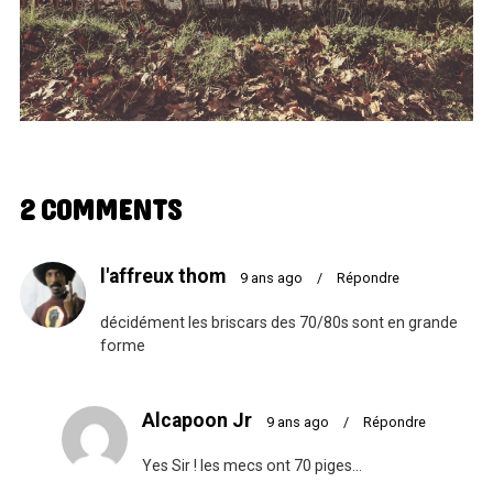
2 COMMENTS
l'affreux thom
9 ans ago
/
Répondre
décidément les briscars des 70/80s sont en grande
forme
Alcapoon Jr
9 ans ago
/
Répondre
Yes Sir ! les mecs ont 70 piges…