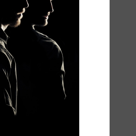
FUNK SOUL
GOSPEL
P
HIP POP
INDIE
HEURE DU BILAN
METAL
NU SOUL
PEOPLE
PLAYLIST
RAP
RATTRAPAGE
ROCK
ND BLUES
SERIES
SOCIÉTÉ
SOUNDTRACK OF MY LIFE