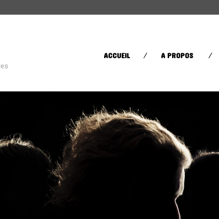
CATÉGORIES
ACCUEIL
A PROPOS
res
Street Life
(60)
Sugar in your bowl
(432)
Toys in the Attic
(11)
ÉTIQUETTES
AFRICA
AFROBEAT
AMERI
BRAZIL
BRITPOP
BRIT RO
CLASSIQUE
CONTEMPORAIN