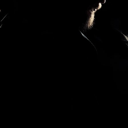
ELECTRONICA
FOLK
FUNK
GRAND NORD
HIFI
HIP HO
INSTRUMENTAL
JAZZ
L'
MINIMALISME
NEW-WAVE
POP
POP ROCK
PUB ROCK
ROCK CALIFORNIEN
RYTHMN A
SONG OF THE WEEK
SOUL