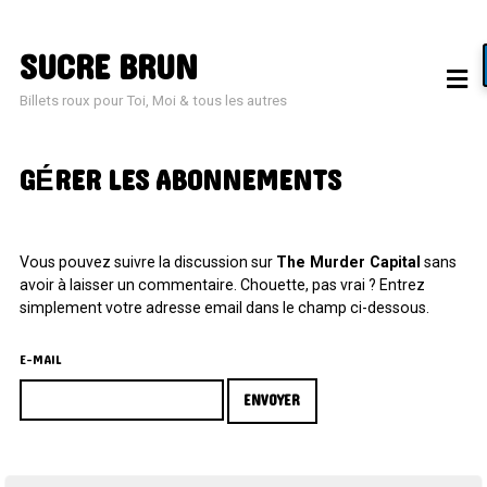
SUCRE BRUN
SEARCH
FOR:
Billets roux pour Toi, Moi & tous les autres
CATÉGORIES
GÉRER LES ABONNEMENTS
Street Life
(60)
Sugar in your bowl
(432)
Toys in the Attic
(11)
Vous pouvez suivre la discussion sur
The Murder Capital
sans
MÉTA
avoir à laisser un commentaire. Chouette, pas vrai ? Entrez
simplement votre adresse email dans le champ ci-dessous.
Connexion
E-MAIL
Flux des publications
Flux des commentaires
Site de WordPress-FR