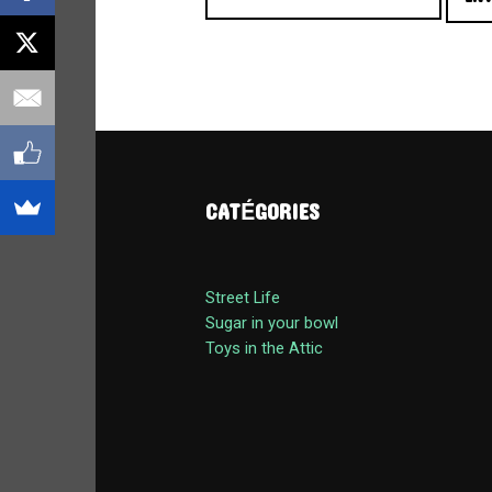
Site de WordPress-FR
CATÉGORIES
Street Life
ARCHIVES
Sugar in your bowl
Toys in the Attic
ARCHIVES