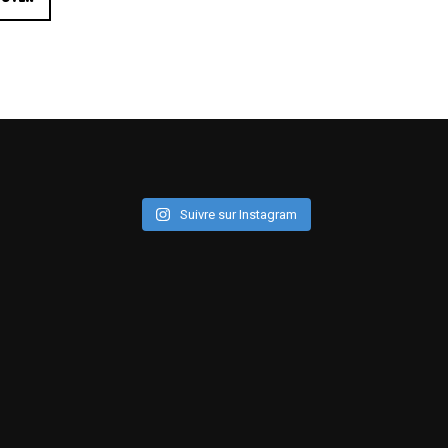
ELECTRONICA
FOLK
FUNK
GRAND NORD
HIFI
HIP HO
INSTRUMENTAL
JAZZ
L'
MINIMALISME
NEW-WAVE
POP
POP ROCK
PUB ROCK
ROCK CALIFORNIEN
RYTHMN A
Suivre sur Instagram
SONG OF THE WEEK
SOUL