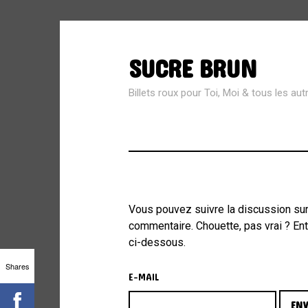
SUCRE BRUN
SEARCH
FOR:
Billets roux pour Toi, Moi & tous les aut
MÉTA
Vous pouvez suivre la discussion su
commentaire. Chouette, pas vrai ? E
Connexion
ci-dessous.
Flux des publications
Shares
E-MAIL
Flux des commentaires