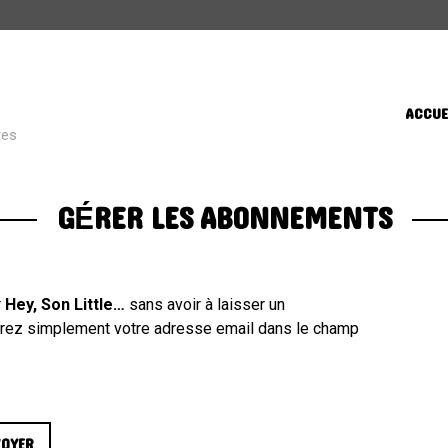
CATÉGORIES
ACCUE
res
Street Life
(60)
GÉRER LES ABONNEMENTS
Sugar in your bowl
(432)
Toys in the Attic
(11)
ÉTIQUETTES
r
Hey, Son Little…
sans avoir à laisser un
ntrez simplement votre adresse email dans le champ
AFRICA
AFROBEAT
AMERI
BRAZIL
BRITPOP
BRIT RO
CLASSIQUE
CONTEMPORAIN